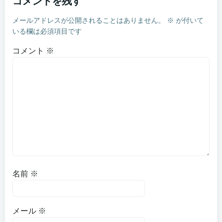
コメントを残す
ビ
ビ
メールアドレスが公開されることはありません。
※
が付いて
ゲ
ゲ
いる欄は必須項目です
ー
ー
コメント
※
シ
シ
ョ
ョ
ン
ン
名前
※
メール
※