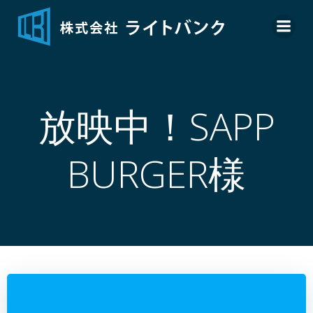
コ
ン
テ
ン
ツ
へ
放映中！SAPP
ス
キ
ッ
BURGER様
プ