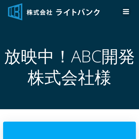
コ
ン
テ
ン
ツ
へ
放映中！ABC開発
ス
キ
ッ
株式会社様
プ