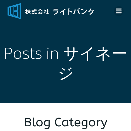
コ
ン
テ
ン
ツ
へ
Posts in サイネー
ス
キ
ッ
ジ
プ
Blog Category